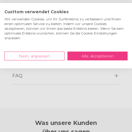
Und wir sind die erste Wahl bei Profis
Wir liefern alle Produkte immer mit einem GRATIS
Custtom verwendet Cookies
Aufhängesystem und komplett fertig geliefert
Wir verwenden Cookies, um Ihr Surferlebnis zu verbessern und Ihnen
einen optimalen Service zu bieten. Indem wir unsere Cookies
akzeptieren, können wir Ihnen das beste Erlebnis bieten. Wenn Sie kein
optimales Erlebnis wünschen, können Sie die Cookie-Einstellungen
anpassen.
Preise und Formate
Nein, anpassen
Alle akzeptieren
Bilderrahmen
FAQ
Was unsere Kunden
über uns sagen