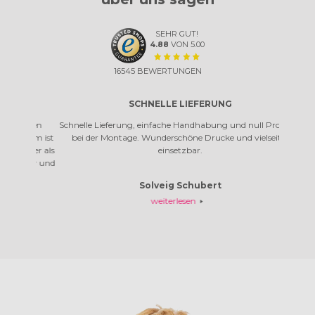
SEHR GUT!
4.88
VON
5.00
16545
BEWERTUNGEN
SCHNELLE LIEFERUNG
EI
eihen
Schnelle Lieferung, einfache Handhabung und null Problem
Einfa
stem ist
bei der Montage. Wunderschöne Drucke und vielseitig
anderes 
cher als
einsetzbar.
lder und
Solveig Schubert
weiterlesen