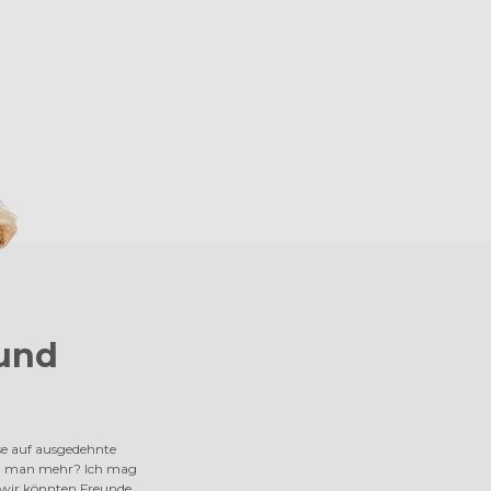
und
se auf ausgedehnte
ill man mehr? Ich mag
 wir könnten Freunde