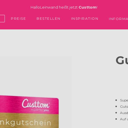
HalloLeinwand heißt jetzt
Custtom
!
PREISE
BESTELLEN
INSPIRATION
E
INFORM
G
Supe
Guts
Ausd
Auf 