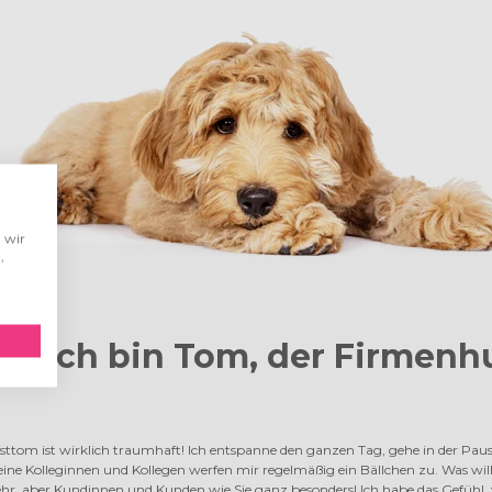
 wir
,
lo! Ich bin Tom,
der Firmenh
sttom ist wirklich traumhaft! Ich entspanne den ganzen Tag, gehe in der Pau
ne Kolleginnen und Kollegen werfen mir regelmäßig ein Bällchen zu. Was w
ehr, aber Kundinnen und Kunden wie Sie ganz besonders! Ich habe das Gefühl,