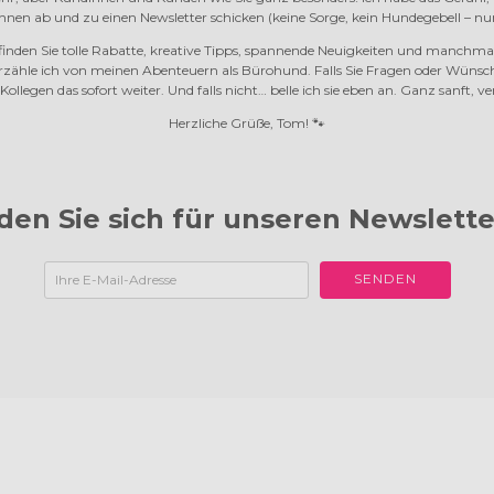
Ihnen ab und zu einen Newsletter schicken (keine Sorge, kein Hundegebell – n
 finden Sie tolle Rabatte, kreative Tipps, spannende Neuigkeiten und manchma
zähle ich von meinen Abenteuern als Bürohund. Falls Sie Fragen oder Wünsch
ollegen das sofort weiter. Und falls nicht… belle ich sie eben an.
Ganz sanft, ve
Herzliche Grüße, Tom! 🐾
den Sie sich für unseren Newslette
SENDEN