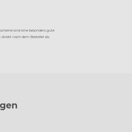
cheine sind eine be­son­ders gute
 direkt nach dem Bestellel als
agen