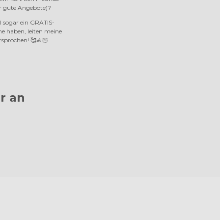
ur gute Angebote)?
l sogar ein GRATIS-
e haben, leiten meine
rsprochen! 🥰👍🏻
r an