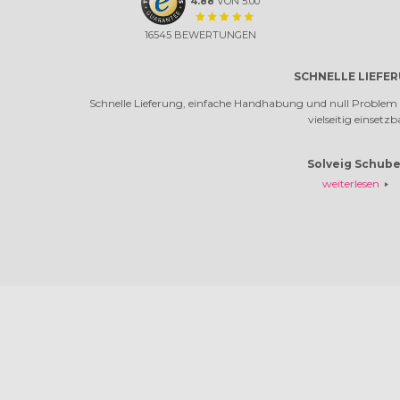
4.88
VON
5.00
16545
BEWERTUNGEN
SCHNELLE LIEFERUNG
ferung, einfache Handhabung und null Problem bei der Montage. Wunderschö
vielseitig einsetzbar.
Solveig Schubert
weiterlesen