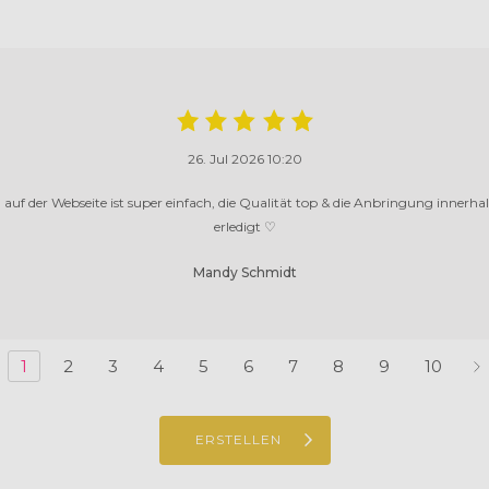
26. Jul 2026 10:20
auf der Webseite ist super einfach, die Qualität top & die Anbringung innerh
erledigt ♡
Mandy Schmidt
1
2
3
4
5
6
7
8
9
10
ERSTELLEN