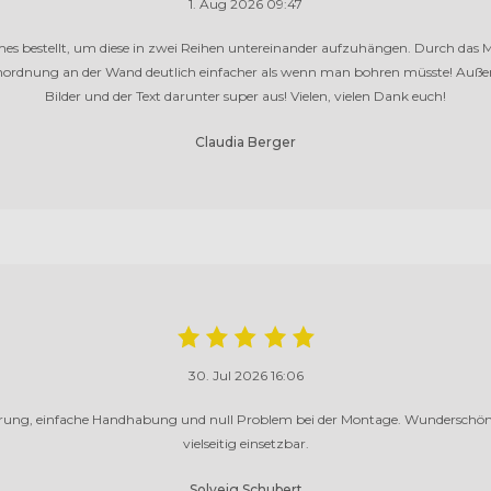
1. Aug 2026 09:47
mes bestellt, um diese in zwei Reihen untereinander aufzuhängen. Durch das 
Anordnung an der Wand deutlich einfacher als wenn man bohren müsste! Auße
Bilder und der Text darunter super aus! Vielen, vielen Dank euch!
Claudia Berger
30. Jul 2026 16:06
ferung, einfache Handhabung und null Problem bei der Montage. Wunderschö
vielseitig einsetzbar.
Solveig Schubert