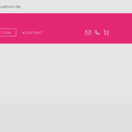
@custtom.de
ATION
KONTAKT