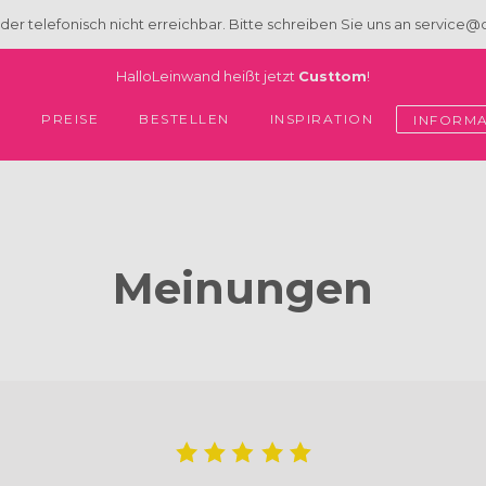
eider telefonisch nicht erreichbar. Bitte schreiben Sie uns an service
HalloLeinwand heißt jetzt
Custtom
!
PREISE
BESTELLEN
INSPIRATION
E
INFORM
Meinungen