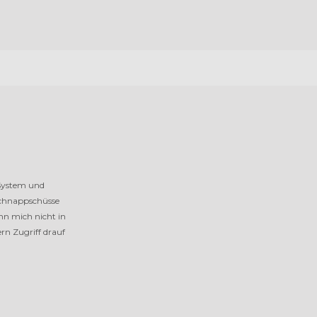
 System und
schnappschüsse
nn mich nicht in
rn Zugriff drauf