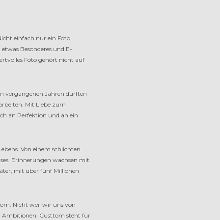
cht einfach nur ein Foto,
h etwas Besonderes und E-
rtvolles Foto gehört nicht auf
en vergangenen Jahren durften
rbeiten. Mit Liebe zum
ch an Perfektion und an ein
 Lebens. Von einem schlichten
uses. Erinnerungen wachsen mit
ter, mit über fünf Millionen
om. Nicht weil wir uns von
in Ambitionen. Custtom steht für