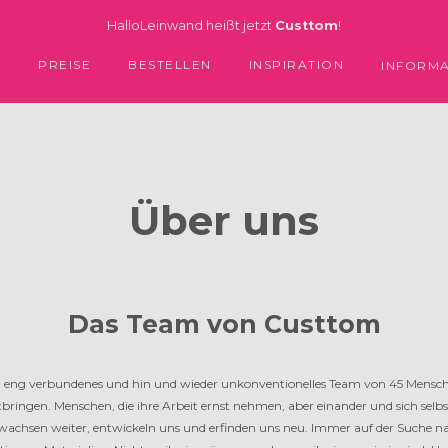
HalloLeinwand heißt jetzt
Custtom
!
PREISE
BESTELLEN
INSPIRATION
E
INFORM
Über uns
Das Team von Custtom
, eng verbundenes und hin und wieder unkonventionelles Team von 45 Menschen,
ingen. Menschen, die ihre Arbeit ernst nehmen, aber einander und sich selbs
r wachsen weiter, entwickeln uns und erfinden uns neu. Immer auf der Suche 