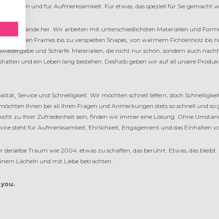
cheidungen und für Aufmerksamkeit. Für etwas, das speziell für Sie gemacht 
 nur Leinwände her. Wir arbeiten mit unterschiedlichsten Materialien und Form
n eleganten Frames bis zu verspielten Shapes, von warmem Fichtenholz bis
bwiedergabe und Schärfe. Materialien, die nicht nur schön, sondern auch nachh
 aushalten und ein Leben lang bestehen. Deshalb geben wir auf all unsere Produk
ität, Service und Schnelligkeit. Wir möchten schnell liefern, doch Schnelligke
r möchten Ihnen bei all Ihren Fragen und Anmerkungen stets so schnell und so
icht zu Ihrer Zufriedenheit sein, finden wir immer eine Lösung. Ohne Umstände
service steht für Aufmerksamkeit, Ehrlichkeit, Engagement und das Einhalten v
r derselbe Traum wie 2004: etwas zu schaffen, das berührt. Etwas, das bleibt.
einem Lächeln und mit Liebe betrachten.
 you.