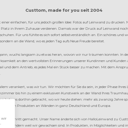
Custtom, made for you seit 2004
iner einfachen, für uns jedoch großen Idee: Fotos auf Leinwand zu drucken. Ni
n Platz in Ihrem Zuhause verdienen. Damals war der Druck auf Leinwand noc
huhen. Für uns fühlte es sich sofort selbstverständlich an. Ein schönes und we
, sondern an die Wand, wo es jeden Tag aufs Neue Freude bereitet.
egann, wuchs langsam zu etwas heran, wovon wir nur träumen konnten. In d
erksamkeit an den wertvollsten Erinnerungen unserer Kundinnen und Kunden a
il und dem Antrieb, es jedes Mal ein Stück besser zu machen. Mit dem Anspru
.
 allem verankert, was wir tun. Wir möchten für Sie da sein, in jeder Phase Ihres
enzimmer bis hin zu einem exklusiven Kunstwerk an der Wand Ihres Traumha
ng hat uns dorthin gebracht, wo wir heute stehen: mehr als zwanzig Jahre spä
rschönen Produkten an Wänden in ganz Deutschland und Europa.
 wir
sten Schritt gemacht. Unser Name änderte sich von HalloLeinwand zu Custt
,
llten, sondern weil wir gewachsen sind. In Produkten, in Möglichkeiten und 