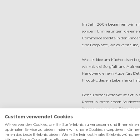
Im Jahr 2004 begannen wir mit e
sondern Erinnerungen, die eine
Commerce steckte in den Kindersc
eine Festplatte, wo es verstaubt
Was als Idee am Küchentisch b
wir mit viel Sorgfalt und Aufm
Handwerk, einem Auge fürs Deta
Produkt, das ein Leben lang hält
Genau dieser Gedanke ist tief in
Poster in Ihrem ersten Student
Ihnen und wir auch. Diese Haltu
Leinwänden und anderen wunde
Custtom verwendet Cookies
Wir verwenden Cookies, um Ihr Surferlebnis zu verbessern und Ihnen einen
optimalen Service zu bieten. Indem wir unsere Cookies akzeptieren, können
Anfang 2024 haben wir den näch
Ihnen das beste Erlebnis bieten. Wenn Sie kein optimales Erlebnis wünschen
unseren Wurzeln distanzieren wo
können Sie die Cookie-Einstellungen anpassen.