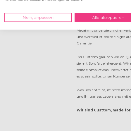
Maßarbeit, für persönliche Ents
Nein, anpassen
Heute stellen wir weit mehr als
Alle akzeptieren
Wanddekoration zu schaffen, vo
Metal mit unvergleichlicher Far
und wertvoll ist, sollte einiges
Garantie.
Bei Custtom glauben wir an Qual
sie mit Sorgfalt einhergeht. Wi
sollte einmal etwas unerwartet n
es so sein sollte. Unser Kunden
Was uns antreibt, ist noch imme
und Ihr ganzes Leben lang mit 
Wir sind Custtom, made for