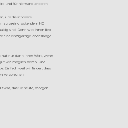
wird und für niemand anderen.
en, um die schönste
 hin zu beeindruckendem HD
altig sind. Denn was Ihnen lieb
te eine einzigartige lebenslange
it hat nur dann ihren Wert, wenn
 gut wie möglich helfen. Und
. Einfach weil wir finden, dass
on Versprechen.
 Etwas, das Sie heute, morgen