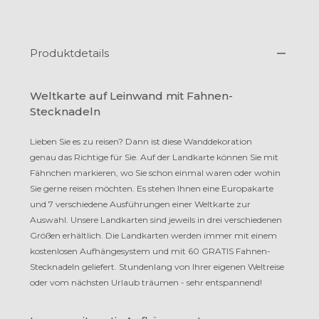
Produktdetails
Weltkarte auf Leinwand mit Fahnen-
Stecknadeln
Lieben Sie es zu reisen? Dann ist diese Wanddekoration
genau das Richtige für Sie. Auf der Landkarte können Sie mit
Fähnchen mar­kie­ren, wo Sie schon einmal waren oder wohin
Sie gerne reisen möchten. Es stehen Ihnen eine Europakarte
und 7 verschiedene Ausführungen einer Weltkarte zur
Auswahl. Unsere Land­kar­ten sind jeweils in drei verschiedenen
Größen erhältlich. Die Landkarten werden immer mit einem
kos­ten­lo­sen Aufhängesystem und mit 60 GRATIS Fahnen-
Stecknadeln ge­lie­fert. Stundenlang von Ihrer eigenen Weltreise
oder vom nächsten Urlaub träumen - sehr entspannend!