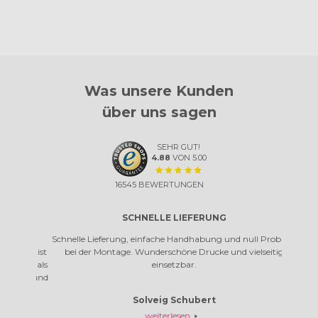
Was unsere Kunden
über uns sagen
SEHR GUT!
4.88
VON
5.00
16545
BEWERTUNGEN
SCHNELLE LIEFERUNG
EI
eihen
Schnelle Lieferung, einfache Handhabung und null Problem
Einfa
stem ist
bei der Montage. Wunderschöne Drucke und vielseitig
anderes 
cher als
einsetzbar.
lder und
Solveig Schubert
weiterlesen