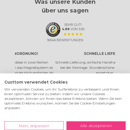
Was unsere Kunden
über uns sagen
SEHR GUT!
4.88
VON
5.00
16546
BEWERTUNGEN
G!
SCHNELLE LIEFERUNG
i Reihen
Schnelle Lieferung, einfache Handhabung und null Problem
Ei
system ist
bei der Montage. Wunderschöne Drucke und vielseitig
ander
nfacher als
einsetzbar.
 Bilder und
Custtom verwendet Cookies
Solveig Schubert
Wir verwenden Cookies, um Ihr Surferlebnis zu verbessern und Ihnen
weiterlesen
einen optimalen Service zu bieten. Indem wir unsere Cookies
akzeptieren, können wir Ihnen das beste Erlebnis bieten. Wenn Sie kein
optimales Erlebnis wünschen, können Sie die Cookie-Einstellungen
anpassen.
Nein, anpassen
Alle akzeptieren